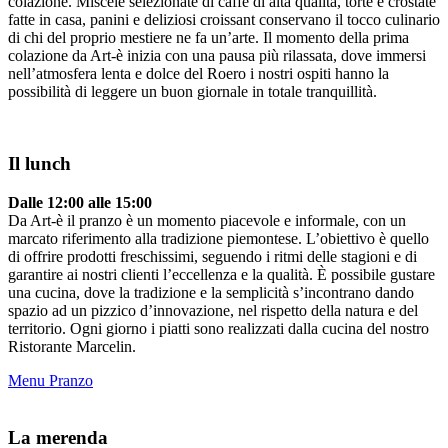
colazione. Miscele selezionate di caffè di alta qualità, torte e crostate
fatte in casa, panini e deliziosi croissant conservano il tocco culinario
di chi del proprio mestiere ne fa un’arte. Il momento della prima
colazione da Art-è inizia con una pausa più rilassata, dove immersi
nell’atmosfera lenta e dolce del Roero i nostri ospiti hanno la
possibilità di leggere un buon giornale in totale tranquillità.
Il lunch
Dalle 12:00 alle 15:00
Da Art-è il pranzo è un momento piacevole e informale, con un
marcato riferimento alla tradizione piemontese. L’obiettivo è quello
di offrire prodotti freschissimi, seguendo i ritmi delle stagioni e di
garantire ai nostri clienti l’eccellenza e la qualità. È possibile gustare
una cucina, dove la tradizione e la semplicità s’incontrano dando
spazio ad un pizzico d’innovazione, nel rispetto della natura e del
territorio. Ogni giorno i piatti sono realizzati dalla cucina del nostro
Ristorante Marcelin.
Menu Pranzo
La merenda