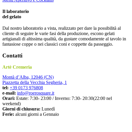
Il laboratorio
del gelato
Dal nostro laboratorio a vista, realizzato per dare la possibilità al
cliente di seguire le varie fasi della produzione, escono gelati
artigianali di altissima qualità, da gustare comodamente al tavolo in
fantasiose coppe o nei classici coni e coppette da passeggio.
Contatti
Artè Cremeria
Montà d’Alba, 12046 (CN)
Piazzetta della Vecchia Segheria, 1
tel:
+39 0173 976808
e-mail:
info@roerosquare.it
Orari:
Estate: 7:30- 23:00 / Inverno: 7:30- 20:30(22:00 nel
weekend)
Giorni di chiusura:
Lunedì
Ferie:
alcuni giorni a Gennaio