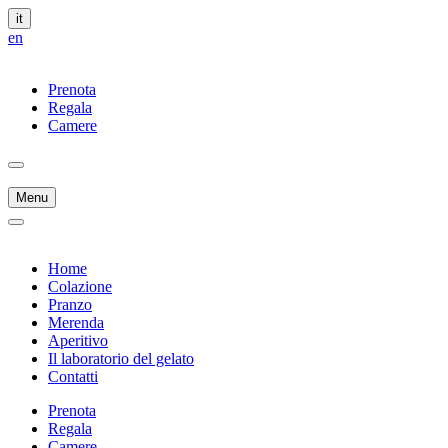
it
en
Prenota
Regala
Camere
Menu
Home
Colazione
Pranzo
Merenda
Aperitivo
Il laboratorio del gelato
Contatti
Prenota
Regala
Camere