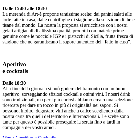
Dalle 15:00 alle 18:30
La merenda di Art-è propone tantissime scelte: dai panini salati alle
torte fatte in casa, dalle centrifughe di stagione alla selezione di the e
tisane dal mondo. La nostra la proposta si arricchisce con i nostri
gelati artigianali di altissima qualità, prodotti con materie prime
genuine come le nocciole IGP e i pistacchi di Sicilia, frutta fresca di
stagione che ne garantiscano il sapore autentico del “fatto in casa”.
Aperitivo
e cocktails
Dalle 18:30
Alla fine della giornata si può godere del tramonto con un buon
aperitivo, sorseggiando sfiziosi cocktail e ottimi vini. I nostri drink
sono tradizionali, ma per i più curiosi abbiamo creato una selezione
ricercata per dare un tocco in più di originalità nei sapori. Si
possono, inoltre, degustare vini anche a calice scegliendo dalla
nostra carta tra quelli del territorio e Internazionali. Le scelte sono
tante per questo è possibile proseguire la serata fino a tardi in
compagnia dei vostri amici.
Menu Aperitivo e Cocktails